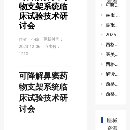
看看
物支架系统临
可吸收蚕丝骨钉临床试验技术研讨会
床试验技术研
喜报 | 我中心参研的体外心肺支持辅助设备获批上市
讨会
喜报！我司助力一款医美品种顺利上市！
2026新版药物临床试验质量管理规范（GCP）全文解读(二)
作者：小编
更新时间：
西格玛医学助力康基唯精腔镜手术机器人获得III类医疗器械注册证
2023-12-06
点击数：
1210
医美领域专业的领先CRO公司-南京西格玛医学
西格玛医学助力国内首个线雕产品菲翎线获得NMPA三类证书
解读巨子生物全球首款重组I型α1亚型胶原蛋白溶液审评报告(上):是填充再生，还是水光？
可降解鼻窦药
西格医学（873450）：拟转让所持有的西格玛医学（深圳）有限公司51%股权给自然人汪家卫
物支架系统临
西格玛医学助力创新医疗器械“脊柱外科手术导航定位设备 ” 进入创新医疗器械绿色审批
床试验技术研
讨会
医械
资源