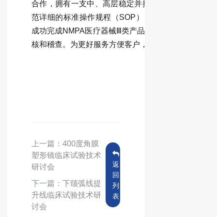
合作，拥有一支中、高层稳定并按照国际标准（ICH-
范详细的标准操作规程（SOP），提供符合NMPA、F
成功完成NMPA医疗器械Ⅲ类产品临床试验1000余
核和稽查。为更好服务方便客户，我们特别开设了上
上一篇：
400度角膜
塑形镜临床试验技术
返
研讨会
回
下一篇：
下颌弧线提
列
升线临床试验技术研
表
讨会