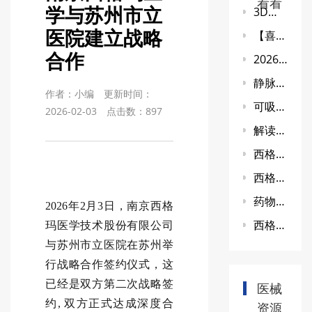
看看
学与苏州市立
3D打印口腔钛网机器人临床试验技术研讨会
医院建立战略
【喜讯】我院参研项目成功获批三类医疗器械上市！
合作
2026新版药物临床试验质量管理规范（GCP）深度解读(一)
静脉曲张封闭胶临床试验技术研讨会
作者：小编
更新时间：
可吸收镁口腔膜临床试验技术研讨会
2026-02-03
点击数：
897
解读巨子生物全球首款重组I型α1亚型胶原蛋白溶液审评报告(上):是填充再生，还是水光？
西格玛医学助力创新器械“ECMO整机系统” 进入绿色审批
西格玛医学与您相约第十届中国研究型医院学会胰腺疾病专委会
药物临床试验质量管理规范（2026年修订）全文解读(一)
2026年2月3日，南京西格
西格玛医学助力创新医疗器械“生物型接骨空心螺钉” 进入特别审查程序通过创新审批
玛医学技术股份有限公司
与苏州市立医院在苏州举
行战略合作签约仪式，这
已经是双方第二次战略签
医械
约, 双方正式达成深度合
资源