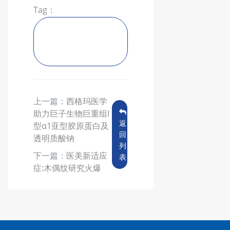
Tag：
南京西格玛医学与苏
州市立医院建立战略
合作
上一篇：
西格玛医学
助力巨子生物巨重组I
返
型α1亚型胶原蛋白及
回
透明质酸钠
列
下一篇：
医美新适应
表
症:木偶纹研究火爆