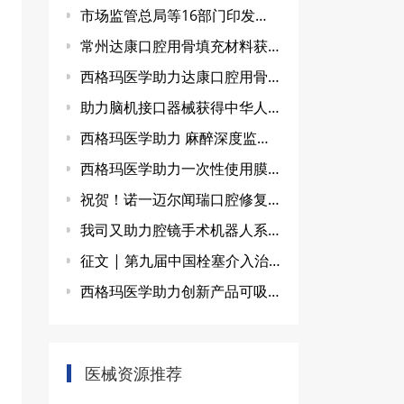
市场监管总局等16部门印发贯彻实施《国家标准化发展纲要》行动计划
常州达康口腔用骨填充材料获批上市获得NMPA三类医疗器械注册证
西格玛医学助力达康口腔用骨填充材料获批上市获得NMPA三类医疗器械注册证
助力脑机接口器械获得中华人民共和国医疗器械注册证
西格玛医学助力 麻醉深度监护仪获批NMPA三类注册证
西格玛医学助力一次性使用膜式氧合器获批NMPA注册证
祝贺！诺一迈尔闻瑞口腔修复膜获NMPA第III类医疗器械注册证
我司又助力腔镜手术机器人系统三类器械品种顺利过评获批！
征文 | 第九届中国栓塞介入治疗大会 CET2023
西格玛医学助力创新产品可吸收止血明胶海绵获批NMPA三类注册证
医械资源推荐