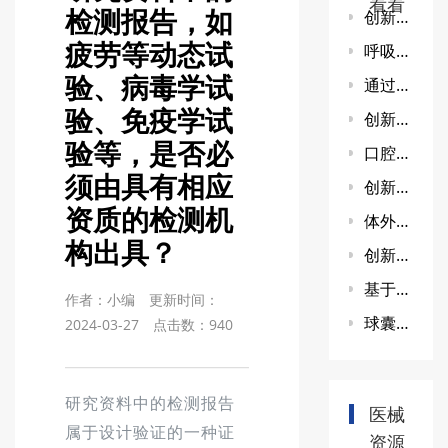
看看
检测报告，如
创新医疗器械临床试设计案例-冠脉血流储备分数计算软件
疲劳等动态试
呼吸机类产品的注册单元应如何划分?
验、病毒学试
通过戊二醛浸泡进行消毒、灭菌的医疗器械，其残留毒性如何评价
验、免疫学试
创新医疗器械动物实验实践案例-植入式可充电脊髓神经刺激器
验等，是否必
口腔科医疗器械临床试验介绍11：超声骨刀
须由具有相应
创新医疗器械动物实验实践案例-植入式骶神经刺激器套件
资质的检测机
体外诊断试剂说明书【产品性能指标】中需要说明什么内容？
构出具？
创新医疗器械动物实验实践案例-左心耳封堵器系统
基于二代测序技术的体外诊断试剂盒，是否应将预建库试剂包含于试剂盒的组成中进行注册申报
作者：小编
更新时间：
球囊扩张导管产品技术要求中额定爆破压指标应如何制定
2024-03-27
点击数：
940
研究资料中的检测报告
医械
属于设计验证的一种证
资源