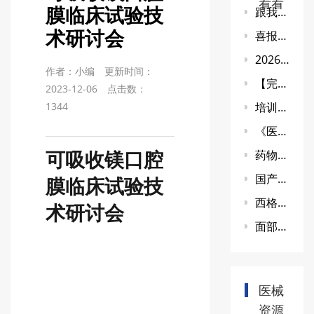
看看
膜临床试验技
跟我一起学:巨子生物“重组I型α1亚型胶原蛋白冻干纤维”审评报告！
术研讨会
喜报！我司助力一款医美品种顺利上市！
2026新版药物临床试验质量管理规范（GCP）全文解读(二)
作者：小编
更新时间：
【完美收官 期待重逢】第88届CMEF展会西格玛医学精彩回顾！
2023-12-06
点击数：
1344
培训分享丨第二类IVD申报资料基本要求
《医疗器械说明书与标签管理规定》修订框架研究会召开
药物临床试验质量管理规范（2026年修订）全文解读(一)
可吸收镁口腔
国产首个眼科用全氟丙烷气体获得III类医疗器械注册证,打破国外垄断
膜临床试验技
西格玛医学助力国内首个线雕产品菲翎线获得NMPA三类证书
术研讨会
面部动能素介绍及临床试验设计
医械
资源